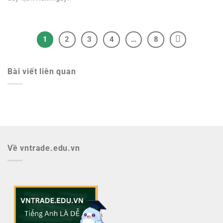
1
2
3
4
…
8
Bài viết liên quan
Về vntrade.edu.vn