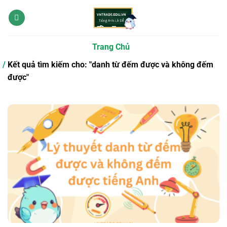
Bỏ
qua
nội
dung
Trang Chủ
Kết quả tìm kiếm cho: "danh từ đếm được và không đếm
được"