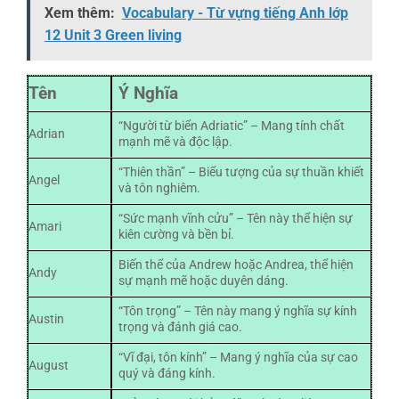
Xem thêm:
Vocabulary - Từ vựng tiếng Anh lớp
12 Unit 3 Green living
Tên
Ý Nghĩa
“Người từ biển Adriatic” – Mang tính chất
Adrian
mạnh mẽ và độc lập.
“Thiên thần” – Biểu tượng của sự thuần khiết
Angel
và tôn nghiêm.
“Sức mạnh vĩnh cửu” – Tên này thể hiện sự
Amari
kiên cường và bền bỉ.
Biến thể của Andrew hoặc Andrea, thể hiện
Andy
sự mạnh mẽ hoặc duyên dáng.
“Tôn trọng” – Tên này mang ý nghĩa sự kính
Austin
trọng và đánh giá cao.
“Vĩ đại, tôn kính” – Mang ý nghĩa của sự cao
August
quý và đáng kính.