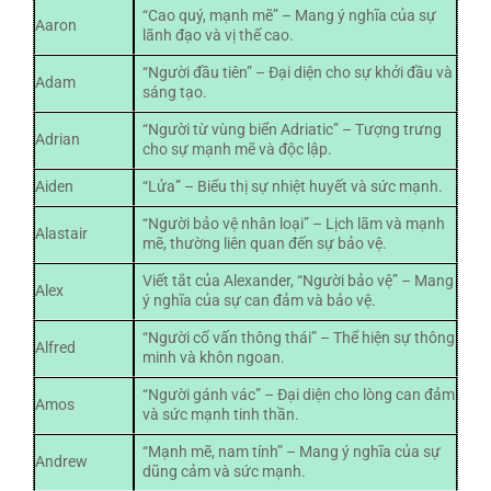
“Cao quý, mạnh mẽ” – Mang ý nghĩa của sự
Aaron
lãnh đạo và vị thế cao.
“Người đầu tiên” – Đại diện cho sự khởi đầu và
Adam
sáng tạo.
“Người từ vùng biển Adriatic” – Tượng trưng
Adrian
cho sự mạnh mẽ và độc lập.
Aiden
“Lửa” – Biểu thị sự nhiệt huyết và sức mạnh.
“Người bảo vệ nhân loại” – Lịch lãm và mạnh
Alastair
mẽ, thường liên quan đến sự bảo vệ.
Viết tắt của Alexander, “Người bảo vệ” – Mang
Alex
ý nghĩa của sự can đảm và bảo vệ.
“Người cố vấn thông thái” – Thể hiện sự thông
Alfred
minh và khôn ngoan.
“Người gánh vác” – Đại diện cho lòng can đảm
Amos
và sức mạnh tinh thần.
“Mạnh mẽ, nam tính” – Mang ý nghĩa của sự
Andrew
dũng cảm và sức mạnh.