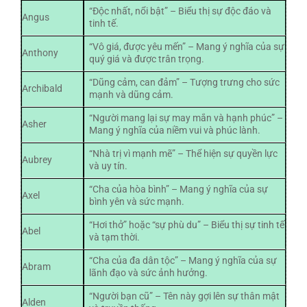
“Độc nhất, nổi bật” – Biểu thị sự độc đáo và
Angus
tinh tế.
“Vô giá, được yêu mến” – Mang ý nghĩa của sự
Anthony
quý giá và được trân trọng.
“Dũng cảm, can đảm” – Tượng trưng cho sức
Archibald
mạnh và dũng cảm.
“Người mang lại sự may mắn và hạnh phúc” –
Asher
Mang ý nghĩa của niềm vui và phúc lành.
“Nhà trị vì mạnh mẽ” – Thể hiện sự quyền lực
Aubrey
và uy tín.
“Cha của hòa bình” – Mang ý nghĩa của sự
Axel
bình yên và sức mạnh.
“Hơi thở” hoặc “sự phù du” – Biểu thị sự tinh tế
Abel
và tạm thời.
“Cha của đa dân tộc” – Mang ý nghĩa của sự
Abram
lãnh đạo và sức ảnh hưởng.
“Người bạn cũ” – Tên này gợi lên sự thân mật
Alden