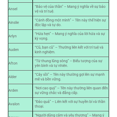
“Bảo vệ của thần” – Mang ý nghĩa về sự bảo
Ansel
vệ và trí tuệ.
“Cánh đồng một mình” – Tên này thể hiện sự
Ainslie
độc lập và tự do.
“Hứa hẹn” – Mang ý nghĩa của lời hứa và sự
Arlyn
kỳ vọng.
“Cũ, bạn cũ” – Thường liên kết với trí tuệ và
Auden
kinh nghiệm.
“Từ thung lũng sông” – Biểu tượng của sự
Afton
yên bình và tự nhiên.
“Cây sồi” – Tên này thường gợi lên sự mạnh
Alder
mẽ và bền vững.
“Nơi cao quý” – Tên này thường liên quan đến
Arden
sự vững chắc và đẳng cấp.
“Đảo quả” – Liên kết với sự huyền bí và thần
Avalon
thoại.
“Người dũng cảm và yêu thương” – Mang ý