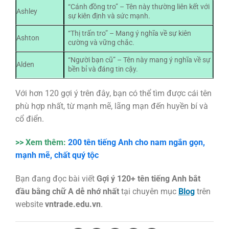
“Cánh đồng tro” – Tên này thường liên kết với
Ashley
sự kiên định và sức mạnh.
“Thị trấn tro” – Mang ý nghĩa về sự kiên
Ashton
cường và vững chắc.
“Người bạn cũ” – Tên này mang ý nghĩa về sự
Alden
bền bỉ và đáng tin cậy.
Với hơn 120 gợi ý trên đây, bạn có thể tìm được cái tên
phù hợp nhất, từ mạnh mẽ, lãng mạn đến huyền bí và
cổ điển.
>> Xem thêm:
200 tên tiếng Anh cho nam ngắn gọn,
mạnh mẽ, chất quý tộc
Bạn đang đọc bài viết
Gợi ý 120+ tên tiếng Anh bắt
đầu bằng chữ A dễ nhớ nhất
tại chuyên mục
Blog
trên
website
vntrade.edu.vn
.