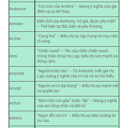
“Con trai của Anders” – Mang ý nghĩa của gia
Anderson
đình và sự kế thừa.
Biến thể của Anthony, “vô giá, được yêu mến”
Antoine
– Thể hiện sự đặc biệt và yêu thương.
“Cung thủ” – Biểu thị sự tập trung và mục tiêu
Archer
rõ ràng.
“Chiến tranh” – Tên của thần chiến tranh
Ares
trong thần thoại Hy Lạp, biểu thị sức mạnh và
dũng cảm.
“Người hoàn hảo” – Từ Aristotle, triết gia Hy
Aristotle
Lạp, mang ý nghĩa của trí tuệ và sự tìm hiểu.
“Người cai trị đại bàng” – Biểu thị sự mạnh mẽ
Arnold
và quyền lực.
“Như một con gấu” hoặc “đá” – Mang ý nghĩa
Arthur
của sự vững chắc và bền bỉ.
“Ngọn đồi với tro” – Biểu thị sự kiên cường từ
Ashton
tro tàn.