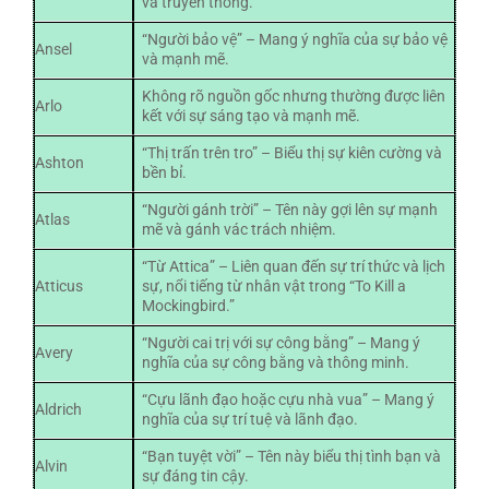
và truyền thống.
“Người bảo vệ” – Mang ý nghĩa của sự bảo vệ
Ansel
và mạnh mẽ.
Không rõ nguồn gốc nhưng thường được liên
Arlo
kết với sự sáng tạo và mạnh mẽ.
“Thị trấn trên tro” – Biểu thị sự kiên cường và
Ashton
bền bỉ.
“Người gánh trời” – Tên này gợi lên sự mạnh
Atlas
mẽ và gánh vác trách nhiệm.
“Từ Attica” – Liên quan đến sự trí thức và lịch
Atticus
sự, nổi tiếng từ nhân vật trong “To Kill a
Mockingbird.”
“Người cai trị với sự công bằng” – Mang ý
Avery
nghĩa của sự công bằng và thông minh.
“Cựu lãnh đạo hoặc cựu nhà vua” – Mang ý
Aldrich
nghĩa của sự trí tuệ và lãnh đạo.
“Bạn tuyệt vời” – Tên này biểu thị tình bạn và
Alvin
sự đáng tin cậy.