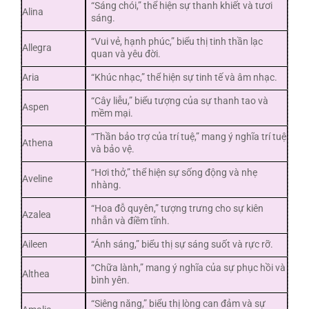
“Sáng chói,” thể hiện sự thanh khiết và tươi
Alina
sáng.
“Vui vẻ, hạnh phúc,” biểu thị tinh thần lạc
Allegra
quan và yêu đời.
Aria
“Khúc nhạc,” thể hiện sự tinh tế và âm nhạc.
“Cây liễu,” biểu tượng của sự thanh tao và
Aspen
mềm mại.
“Thần bảo trợ của trí tuệ,” mang ý nghĩa trí tuệ
Athena
và bảo vệ.
“Hơi thở,” thể hiện sự sống động và nhẹ
Aveline
nhàng.
“Hoa đỗ quyên,” tượng trưng cho sự kiên
Azalea
nhẫn và điềm tĩnh.
Aileen
“Ánh sáng,” biểu thị sự sáng suốt và rực rỡ.
“Chữa lành,” mang ý nghĩa của sự phục hồi và
Althea
bình yên.
“Siêng năng,” biểu thị lòng can đảm và sự