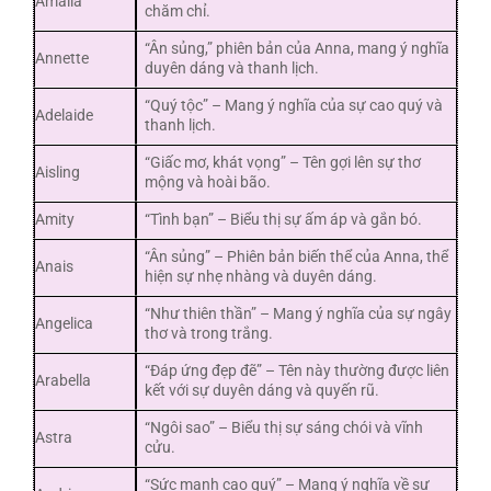
Amalia
chăm chỉ.
“Ân sủng,” phiên bản của Anna, mang ý nghĩa
Annette
duyên dáng và thanh lịch.
“Quý tộc” – Mang ý nghĩa của sự cao quý và
Adelaide
thanh lịch.
“Giấc mơ, khát vọng” – Tên gợi lên sự thơ
Aisling
mộng và hoài bão.
Amity
“Tình bạn” – Biểu thị sự ấm áp và gắn bó.
“Ân sủng” – Phiên bản biến thể của Anna, thể
Anais
hiện sự nhẹ nhàng và duyên dáng.
“Như thiên thần” – Mang ý nghĩa của sự ngây
Angelica
thơ và trong trắng.
“Đáp ứng đẹp đẽ” – Tên này thường được liên
Arabella
kết với sự duyên dáng và quyến rũ.
“Ngôi sao” – Biểu thị sự sáng chói và vĩnh
Astra
cửu.
“Sức mạnh cao quý” – Mang ý nghĩa về sự