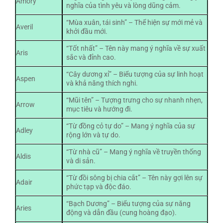
Amory
nghĩa của tình yêu và lòng dũng cảm.
“Mùa xuân, tái sinh” – Thể hiện sự mới mẻ và
Averil
khởi đầu mới.
“Tốt nhất” – Tên này mang ý nghĩa về sự xuất
Aris
sắc và đỉnh cao.
“Cây dương xỉ” – Biểu tượng của sự linh hoạt
Aspen
và khả năng thích nghi.
“Mũi tên” – Tượng trưng cho sự nhanh nhẹn,
Arrow
mục tiêu và hướng đi.
“Từ đồng cỏ tự do” – Mang ý nghĩa của sự
Adley
rộng lớn và tự do.
“Từ nhà cũ” – Mang ý nghĩa về truyền thống
Aldis
và di sản.
“Từ đồi sông bị chia cắt” – Tên này gợi lên sự
Adair
phức tạp và độc đáo.
“Bạch Dương” – Biểu tượng của sự năng
Aries
động và dẫn đầu (cung hoàng đạo).