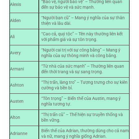
“Bảo vệ, người bảo vệ” – Thường liên quan
Alexis
đến sự bảo vệ và sức mạnh.
“Người bạn cũ” – Mang ý nghĩa của sự thân
Alden
thiện và lâu dài.
“Cao cả, quý tộc” – Tên này thường liên kết
Ali
với phẩm giá và sự tôn trọng.
“Người cai trị với sự công bằng” – Mang ý
Avery
nghĩa của sự thông minh và công bằng.
“Từ nhà của sức mạnh” – Thường liên quan
Armani
đến thời trang và sự sang trọng.
“Thị trấn, làng tro” – Tượng trưng cho sự kiên
Ashton
cường và bền bỉ.
“Tôn trọng” – Biến thể của Austin, mang ý
Austen
nghĩa tương tự.
“Thị trấn cũ” – Thể hiện sự truyền thống và
Alton
bền vững.
Biến thể của Adrian, thường dùng cho cả nam
Adrianne
và nữ, mang ý nghĩa giống Adrian.