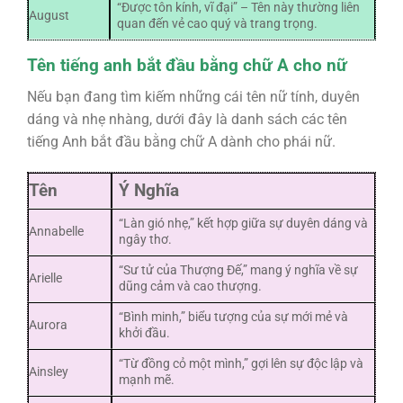
“Được tôn kính, vĩ đại” – Tên này thường liên
August
quan đến vẻ cao quý và trang trọng.
Tên tiếng anh bắt đầu bằng chữ A cho nữ
Nếu bạn đang tìm kiếm những cái tên nữ tính, duyên
dáng và nhẹ nhàng, dưới đây là danh sách các tên
tiếng Anh bắt đầu bằng chữ A dành cho phái nữ.
Tên
Ý Nghĩa
“Làn gió nhẹ,” kết hợp giữa sự duyên dáng và
Annabelle
ngây thơ.
“Sư tử của Thượng Đế,” mang ý nghĩa về sự
Arielle
dũng cảm và cao thượng.
“Bình minh,” biểu tượng của sự mới mẻ và
Aurora
khởi đầu.
“Từ đồng cỏ một mình,” gợi lên sự độc lập và
Ainsley
mạnh mẽ.