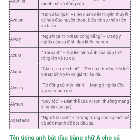
Audrina
mạnh mẽ và đẳng cấp.
“Hòn đảo quả” – Liên quan đến truyền thuyết
Avalon
về hòn đảo huyền thoại, biểu thị sự thần tiên
và bí ẩn.
“Người cai trị với sự công bằng” – Mang ý
Avery
nghĩa của sự lãnh đạo khôn ngoan.
“Trời xanh” – Gợi lên hình ảnh của bầu trời
Azura
rộng lớn và tự do.
“Giá trị, sự yên bình” – Tên này thường liên kết
Alana
với sự bình yên và giá trị lâu dài.
“Từ đồng cỏ một mình” – Mang ý nghĩa độc
Ainsley
lập và mạnh mẽ.
“Quý tộc” – Biến thể của Alison, thường mang
Alyson
ý nghĩa cao quý.
“Người tái sinh” – Tượng trưng cho sự mới mẻ
Anastasia
và sức mạnh để bắt đầu lại.
Tên tiếng anh bắt đầu bằng chữ A cho cả