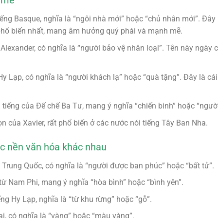
 mẽ
tiếng Basque, nghĩa là “ngôi nhà mới” hoặc “chủ nhân mới”. Đây
hổ biến nhất, mang âm hưởng quý phái và mạnh mẽ.
 Alexander, có nghĩa là “người bảo vệ nhân loại”. Tên này ngày
 Hy Lạp, có nghĩa là “người khách lạ” hoặc “quà tặng”. Đây là c
i tiếng của Đế chế Ba Tư, mang ý nghĩa “chiến binh” hoặc “người
ọn của Xavier, rất phổ biến ở các nước nói tiếng Tây Ban Nha.
ác nền văn hóa khác nhau
 Trung Quốc, có nghĩa là “người được ban phúc” hoặc “bất tử”.
từ Nam Phi, mang ý nghĩa “hòa bình” hoặc “bình yên”.
ếng Hy Lạp, nghĩa là “từ khu rừng” hoặc “gỗ”.
ại, có nghĩa là “vàng” hoặc “màu vàng”.