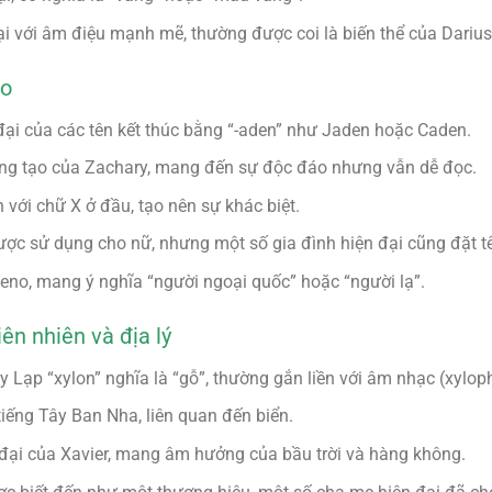
đại với âm điệu mạnh mẽ, thường được coi là biến thể của Darius
ạo
 đại của các tên kết thúc bằng “-aden” như Jaden hoặc Caden.
sáng tạo của Zachary, mang đến sự độc đáo nhưng vẫn dễ đọc.
n với chữ X ở đầu, tạo nên sự khác biệt.
ợc sử dụng cho nữ, nhưng một số gia đình hiện đại cũng đặt tê
Xeno, mang ý nghĩa “người ngoại quốc” hoặc “người lạ”.
ên nhiên và địa lý
Hy Lạp “xylon” nghĩa là “gỗ”, thường gắn liền với âm nhạc (xylop
tiếng Tây Ban Nha, liên quan đến biển.
n đại của Xavier, mang âm hưởng của bầu trời và hàng không.