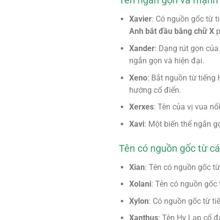
Tên ngắn gọn và mạnh
Xavier
: Có nguồn gốc từ 
Anh bắt đầu bằng chữ X
p
Xander
: Dạng rút gọn của
ngắn gọn và hiện đại.
Xeno
: Bắt nguồn từ tiếng
hướng cổ điển.
Xerxes
: Tên của vị vua nổ
Xavi
: Một biến thể ngắn g
Tên có nguồn gốc từ c
Xian
: Tên có nguồn gốc từ
Xolani
: Tên có nguồn gốc 
Xylon
: Có nguồn gốc từ ti
Xanthus
: Tên Hy Lạp cổ đ