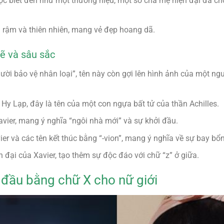
c biết đến như một thương hiệu, một số cha mẹ hiện đại đã ch
g rậm và thiên nhiên, mang vẻ đẹp hoang dã.
ẽ và sâu sắc
gười bảo vệ nhân loại”, tên này còn gợi lên hình ảnh của một 
i Hy Lạp, đây là tên của một con ngựa bất tử của thần Achilles.
avier, mang ý nghĩa “ngôi nhà mới” và sự khởi đầu.
ier và các tên kết thúc bằng “-vion”, mang ý nghĩa về sự bay bổn
ện đại của Xavier, tạo thêm sự độc đáo với chữ “z” ở giữa.
 đầu bằng chữ X cho nữ giới