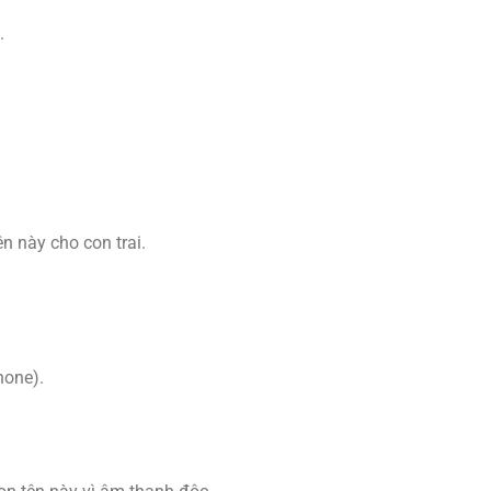
.
n này cho con trai.
hone).