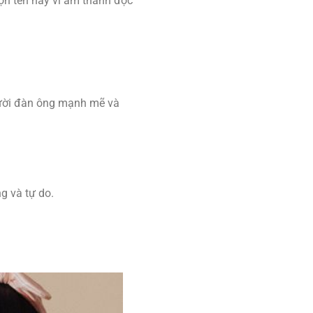
ọn tên này vì âm thanh độc
người đàn ông mạnh mẽ và
g và tự do.