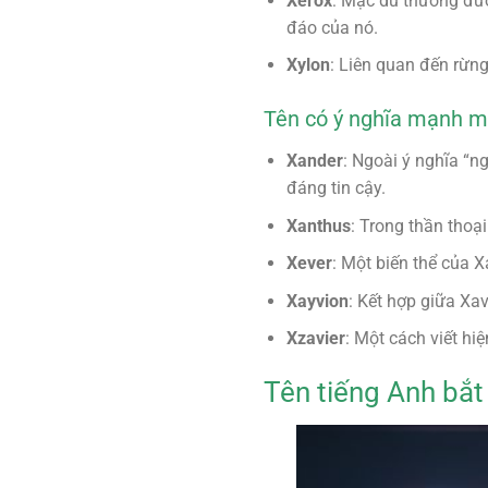
Xerox
: Mặc dù thường đượ
đáo của nó.
Xylon
: Liên quan đến rừn
Tên có ý nghĩa mạnh m
Xander
: Ngoài ý nghĩa “n
đáng tin cậy.
Xanthus
: Trong thần thoạ
Xever
: Một biến thể của X
Xayvion
: Kết hợp giữa Xav
Xzavier
: Một cách viết hi
Tên tiếng Anh bắt