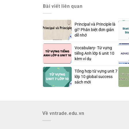
Bài viết liên quan
Principal và Principle là
gì? Phân biệt đơn giản
dễ nhớ
Vocabulary- Từ vựng
tiếng Anh lớp 6 unit 10
kèm ví dụ
Tổng hợp từ vựng unit 7
lớp 10 global success
sách mới
Về vntrade.edu.vn