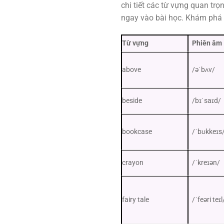
chi tiết các từ vựng quan trọ
ngay vào bài học. Khám phá 
Từ vựng
Phiên âm
above
/əˈbʌv/
beside
/bɪˈsaɪd/
bookcase
/ˈbʊkkeɪs
crayon
/ˈkreɪən/
fairy tale
/ˈfeəri teɪl