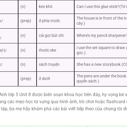
(n)
keo khô
Can I use this glue stick?(T
The house is in front of the t
v/
(prep)
ở phía trước
cây.)
(n)
cái gọt bút chì
Where’s my pencil sharpener?
/
I use the set square to draw
(r)/
(n)
thước eke
góc.)
k/
(n)
sách truyện
She has a new storybook.(Cô
The pens are under the book
(prep)
ở dưới
quyển sách.)
nh lớp 5 Unit 8 được biên soạn khoa học trên đây, hy vọng bé sẽ
ng các mẹo học từ vựng qua hình ảnh, trò chơi hoặc flashcard 
n tập, ba mẹ hãy khám phá các bài viết tiếp theo của chúng tôi 