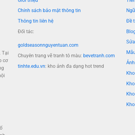
Giới thiệu
Tiến
Chính sách bảo mật thông tin
Ngữ
Thông tin liên hệ
Đề t
Đối tác:
Blo
Sửa
goldseasonnguyentuan.com
Mẫu
 Tại
Chuyên trang vẽ tranh tô màu:
bevetranh.com
p cơ
Ảnh
tinhte.edu.vn
: kho ảnh đa dạng hot trend
ng
Kho
nội
Kho
Kho
Kho
hố