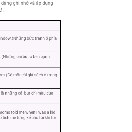
dễ dàng ghi nhớ và áp dụng
ả.
window.(Những bức tranh ở phía
k.(Những cái bút ở bên cạnh
om.(Có một cái giá sách ở trong
 là những cái bút chì màu của
y moms told me when I was a kid.
tích mẹ từng kể cho tôi khi tôi