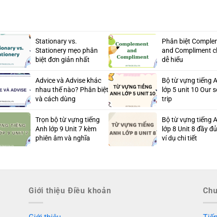
Stationary vs.
Phân biệt Comple
Stationery mẹo phân
and Compliment chi
biệt đơn giản nhất
dễ hiểu
Advice và Advise khác
Bộ từ vựng tiếng 
nhau thế nào? Phân biệt
lớp 5 unit 10 Our 
và cách dùng
trip
Trọn bộ từ vựng tiếng
Bộ từ vựng tiếng 
Anh lớp 9 Unit 7 kèm
lớp 8 Unit 8 đầy đ
phiên âm và nghĩa
ví dụ chi tiết
Giới thiệu Điều khoản
Ch