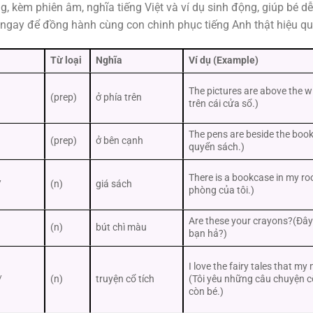
ng, kèm phiên âm, nghĩa tiếng Việt và ví dụ sinh động, giúp bé 
ngay để đồng hành cùng con chinh phục tiếng Anh thật hiệu qu
Từ loại
Nghĩa
Ví dụ (Example)
The pictures are above the 
(prep)
ở phía trên
trên cái cửa sổ.)
The pens are beside the boo
(prep)
ở bên cạnh
quyển sách.)
There is a bookcase in my ro
/
(n)
giá sách
phòng của tôi.)
Are these your crayons?(Đây
(n)
bút chì màu
bạn hả?)
I love the fairy tales that m
/
(n)
truyện cổ tích
(Tôi yêu những câu chuyện cổ 
còn bé.)