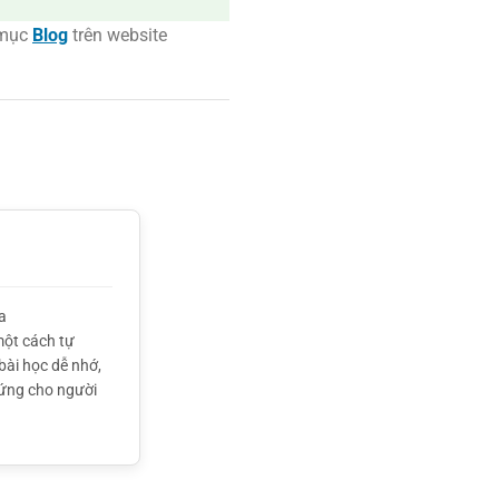
 mục
Blog
trên website
a
một cách tự
bài học dễ nhớ,
hứng cho người