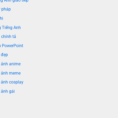
g Anh giao tiếp
 pháp
hi
g Tiếng Anh
 chính tả
 PowerPoint
 đẹp
 ảnh anime
 ảnh meme
 ảnh cosplay
 ảnh gái