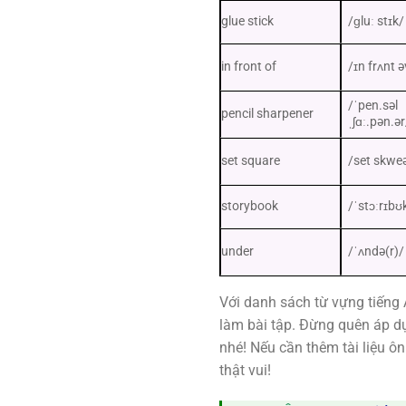
glue stick
/ɡluː stɪk/
in front of
/ɪn frʌnt ə
/ˈpen.səl
pencil sharpener
ˌʃɑː.pən.ər
set square
/set skweə
storybook
/ˈstɔːrɪbʊ
under
/ˈʌndə(r)/
Với danh sách từ vựng tiếng A
làm bài tập. Đừng quên áp dụ
nhé! Nếu cần thêm tài liệu ô
thật vui!