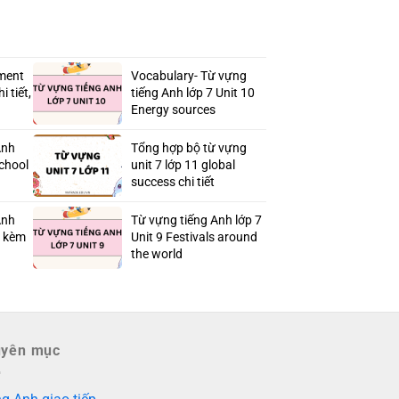
ment
Vocabulary- Từ vựng
 tiết,
tiếng Anh lớp 7 Unit 10
Energy sources
Anh
Tổng hợp bộ từ vựng
school
unit 7 lớp 11 global
success chi tiết
Anh
Từ vựng tiếng Anh lớp 7
ủ kèm
Unit 9 Festivals around
the world
uyên mục