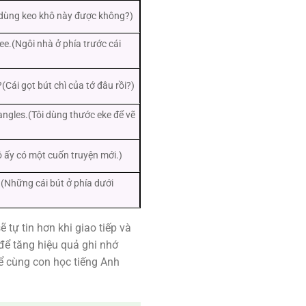
ớ dùng keo khô này được không?)
ree.(Ngôi nhà ở phía trước cái
(Cái gọt bút chì của tớ đâu rồi?)
 angles.(Tôi dùng thước eke để vẽ
 ấy có một cuốn truyện mới.)
.(Những cái bút ở phía dưới
 tự tin hơn khi giao tiếp và
để tăng hiệu quả ghi nhớ
để cùng con học tiếng Anh