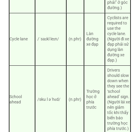
phải” ở góc
đường.)
Cyclists are
required to
use the
Làn
cycle lane.
Cycle lane
/ˈsaɪkl leɪn/
(n.phr)
đường
(Người đi xe
xe đạp
đạp phải sử
dụng làn
đường xe
đạp.)
Drivers
should slow
down when
they see the
Trường
‘school
School
học ở
ahead’ sign.
/skuːl əˈhɛd/
(n.phr)
ahead
phía
(Người lái xe
trước
nên giảm
tốc khi thấy
biển báo
trường học
phía trước.)