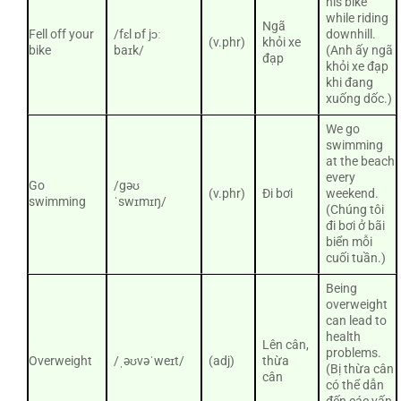
his bike
while riding
Ngã
Fell off your
/fɛl ɒf jɔː
downhill.
(v.phr)
khỏi xe
bike
baɪk/
(Anh ấy ngã
đạp
khỏi xe đạp
khi đang
xuống dốc.)
We go
swimming
at the beach
every
Go
/gəʊ
(v.phr)
Đi bơi
weekend.
swimming
ˈswɪmɪŋ/
(Chúng tôi
đi bơi ở bãi
biển mỗi
cuối tuần.)
Being
overweight
can lead to
health
Lên cân,
problems.
Overweight
/ˌəʊvəˈweɪt/
(adj)
thừa
(Bị thừa cân
cân
có thể dẫn