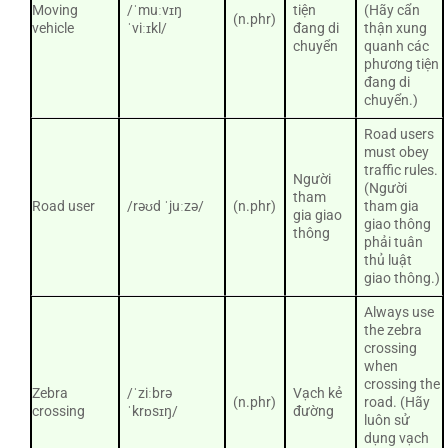
Moving
/ˈmuːvɪŋ
tiện
(Hãy cẩn
(n.phr)
vehicle
ˈviːɪkl/
đang di
thận xung
chuyển
quanh các
phương tiện
đang di
chuyển.)
Road users
must obey
traffic rules.
Người
(Người
tham
Road user
/rəʊd ˈjuːzə/
(n.phr)
tham gia
gia giao
giao thông
thông
phải tuân
thủ luật
giao thông.)
Always use
the zebra
crossing
when
crossing the
Zebra
/ˈziːbrə
Vạch kẻ
(n.phr)
road. (Hãy
crossing
ˈkrɒsɪŋ/
đường
luôn sử
dụng vạch