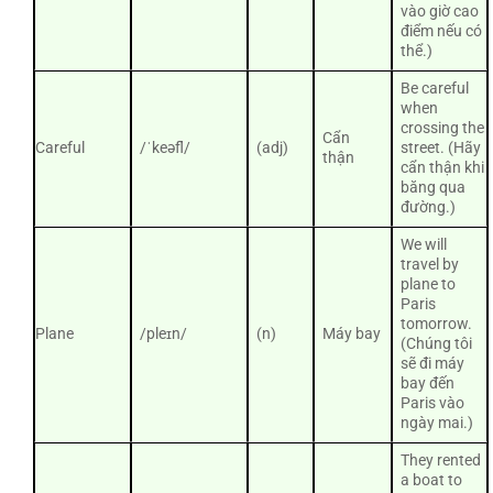
vào giờ cao
điểm nếu có
thể.)
Be careful
when
crossing the
Cẩn
Careful
/ˈkeəfl/
(adj)
street. (Hãy
thận
cẩn thận khi
băng qua
đường.)
We will
travel by
plane to
Paris
tomorrow.
Plane
/pleɪn/
(n)
Máy bay
(Chúng tôi
sẽ đi máy
bay đến
Paris vào
ngày mai.)
They rented
a boat to