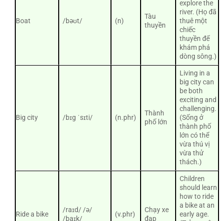
explore the
river. (Họ đã
Tàu
Boat
/bəʊt/
(n)
thuê một
thuyền
chiếc
thuyền để
khám phá
dòng sông.)
Living in a
big city can
be both
exciting and
challenging.
Thành
Big city
/bɪg ˈsɪti/
(n.phr)
(Sống ở
phố lớn
thành phố
lớn có thể
vừa thú vị
vừa thử
thách.)
Children
should learn
how to ride
a bike at an
/raɪd/ /ə/
Chạy xe
Ride a bike
(v.phr)
early age.
/baɪk/
đạp