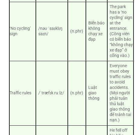
The park
has a ‘no
cycling’ sign
Biển báo
at the
‘No cycling’
/nəʊ ˈsaɪklɪŋ
không
entrance.
(n.phr)
sign
saɪn/
chạy xe
(Công viên
đạp
có biển báo
“không chạy
xe đạp” ở
cổng vào.)
Everyone
must obey
traffic rules
to avoid
Luật
accidents.
Traffic rules
/ˈtræfɪk ruːlz/
(n.phr)
giao
(Mọi người
thông
phải tuân
thủ luật
giao thông
để tránh tai
nạn.)
He fell off