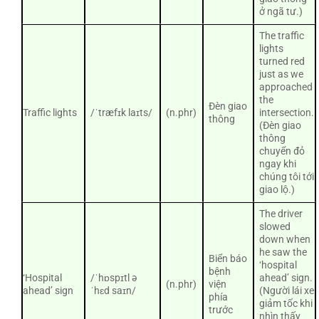
ở ngã tư.)
The traffic
lights
turned red
just as we
approached
the
Đèn giao
Traffic lights
/ˈtræfɪk laɪts/
(n.phr)
intersection.
thông
(Đèn giao
thông
chuyển đỏ
ngay khi
chúng tôi tới
giao lộ.)
The driver
slowed
down when
he saw the
Biển báo
‘hospital
bệnh
‘Hospital
/ˈhɒspɪtl ə
ahead’ sign.
(n.phr)
viện
ahead’ sign
ˈhɛd saɪn/
(Người lái xe
phía
giảm tốc khi
trước
nhìn thấy