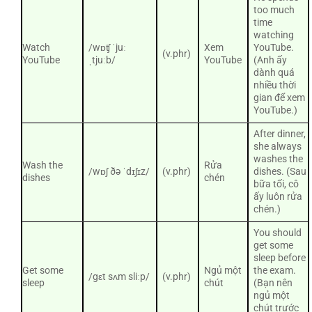
too much
time
watching
Watch
/wɒʧ ˈjuː
Xem
YouTube.
(v.phr)
YouTube
ˌtjuːb/
YouTube
(Anh ấy
dành quá
nhiều thời
gian để xem
YouTube.)
After dinner,
she always
washes the
Wash the
Rửa
/wɒʃ ðə ˈdɪʃɪz/
(v.phr)
dishes. (Sau
dishes
chén
bữa tối, cô
ấy luôn rửa
chén.)
You should
get some
sleep before
Get some
Ngủ một
the exam.
/gɛt sʌm sliːp/
(v.phr)
sleep
chút
(Bạn nên
ngủ một
chút trước