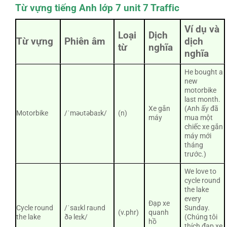
Từ vựng tiếng Anh lớp 7 unit 7 Traffic
Ví dụ và
Loại
Dịch
Từ vựng
Phiên âm
dịch
từ
nghĩa
nghĩa
He bought a
new
motorbike
last month.
Xe gắn
(Anh ấy đã
Motorbike
/ˈməʊtəbaɪk/
(n)
máy
mua một
chiếc xe gắn
máy mới
tháng
trước.)
We love to
cycle round
the lake
every
Đạp xe
Cycle round
/ˈsaɪkl raʊnd
Sunday.
(v.phr)
quanh
the lake
ðə leɪk/
(Chúng tôi
hồ
thích đạp xe