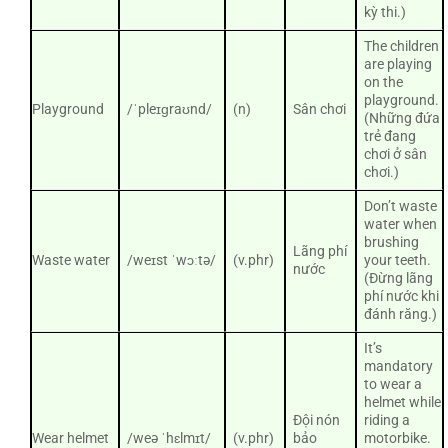
kỳ thi.)
The children
are playing
on the
playground.
Playground
/ˈpleɪɡraʊnd/
(n)
Sân chơi
(Những đứa
trẻ đang
chơi ở sân
chơi.)
Don’t waste
water when
brushing
Lãng phí
Waste water
/weɪst ˈwɔːtə/
(v.phr)
your teeth.
nước
(Đừng lãng
phí nước khi
đánh răng.)
It’s
mandatory
to wear a
helmet while
Đội nón
riding a
Wear helmet
/weə ˈhɛlmɪt/
(v.phr)
bảo
motorbike.