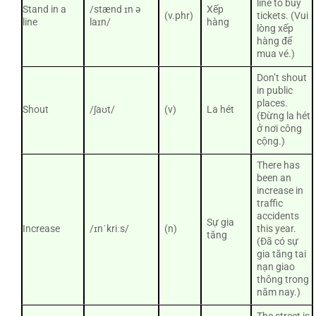
line to buy
Stand in a
/stænd ɪn ə
Xếp
(v.phr)
tickets. (Vui
line
laɪn/
hàng
lòng xếp
hàng để
mua vé.)
Don’t shout
in public
places.
Shout
/ʃaʊt/
(v)
La hét
(Đừng la hét
ở nơi công
cộng.)
There has
been an
increase in
traffic
accidents
Sự gia
Increase
/ɪnˈkriːs/
(n)
this year.
tăng
(Đã có sự
gia tăng tai
nạn giao
thông trong
năm nay.)