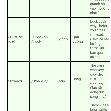
quanh hồ
vào mỗi Chủ
nhật.)
Look both
ways before
you cross
the road.
Cross the
/krɒs/ /ðə/
Qua
(v.phr)
(Nhìn cả hai
road
/rəʊd/
đường
hướng
trước khi
bạn qua
đường.)
The train
was very
crowded
Đông
this
Crowded
/ˈkraʊdɪd/
(adj)
đúc
morning.
(Tàu rất
đông đúc
sáng nay.)
There was a
long traffic