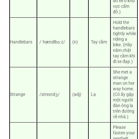
đỗ xe ở khu
vực cấm
đỗ.)
Hold the
handlebars
tightly while
riding a
Handlebars
/ˈhændlbɑːz/
(n)
Tay cầm
bike. (Hãy
nắm chặt
tay cầm khi
đi xe đạp.)
She met a
strange
man on her
way home.
Strange
/streɪndʒ/
(adj)
Lạ
(Cô ấy gặp
một người
đàn ông lạ
trên đường
về nhà.)
Please
fasten your
seatbelt