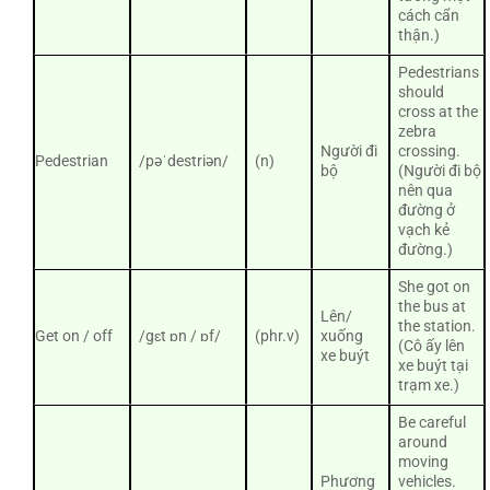
cách cẩn
thận.)
Pedestrians
should
cross at the
zebra
Người đi
crossing.
Pedestrian
/pəˈdestriən/
(n)
bộ
(Người đi bộ
nên qua
đường ở
vạch kẻ
đường.)
She got on
the bus at
Lên/
the station.
Get on / off
/gɛt ɒn / ɒf/
(phr.v)
xuống
(Cô ấy lên
xe buýt
xe buýt tại
trạm xe.)
Be careful
around
moving
Phương
vehicles.