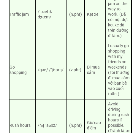
jam on the
way to
/’træfɪk
Traffic jam
(n.phr)
Kẹt xe
work. (Đã
dʒæm/
có một đợt
kẹt xe dài
trên đường
đi làm.)
I usually go
shopping
with my
friends on
Go
Đi mua
weekends.
/gəʊ/ /ˈʃɒpɪŋ/
(v.phr)
shopping
sắm
(Tôi thường
đi mua sắm
với bạn bè
vào cuối
tuần.)
Avoid
driving
during rush
hours if
Giờ cao
Rush hours
/rʌʃ ˈaʊəz/
(n.phr)
possible.
điểm
(Tránh lái xe