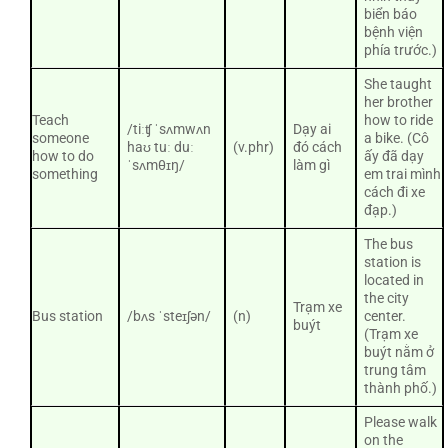
biển báo
bệnh viện
phía trước.)
She taught
her brother
Teach
how to ride
/tiːʧ ˈsʌmwʌn
Dạy ai
someone
a bike. (Cô
haʊ tuː duː
(v.phr)
đó cách
how to do
ấy đã dạy
ˈsʌmθɪŋ/
làm gì
something
em trai mình
cách đi xe
đạp.)
The bus
station is
located in
the city
Trạm xe
Bus station
/bʌs ˈsteɪʃən/
(n)
center.
buýt
(Trạm xe
buýt nằm ở
trung tâm
thành phố.)
Please walk
on the