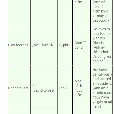
hiểm
(Việc đội
nón bảo
hiểm khi đi
xe máy là
bắt buộc.)
He loves to
play football
with his
Chơi đá
friends.
Play football
/pleɪ ˈfʊtbɔːl/
(v.phr)
bóng
(Anh ấy
thích chơi
đá bóng với
bạn bè.)
He drove
dangerously
and caused
Một
an accident.
/
cách
Dangerously
(adv)
(Anh ấy lái
ˈdeɪndʒərəsli/
nguy
xe một cách
hiểm
nguy hiểm
và gây ra tai
nạn.)