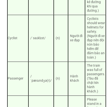
kẻ đường
khi qua
đường.)
Cyclists
should wear
helmets for
safety.
Người đi
(Người đi xe
Cyclist
/ˈsaɪklɪst/
(n)
xe đạp
đạp nên đội
nón bảo
hiểm để
đảm bảo an
toàn.)
The train
was full of
passengers.
/
Hành
Passenger
(n)
(Tàu đã
ˈpæsɪndʒə(r)/
khách
chật kín
hành
khách.)
Please
stand in a