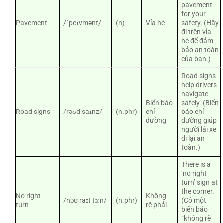
pavement
for your
Pavement
/ˈpeɪvmənt/
(n)
Vỉa hè
safety. (Hãy
đi trên vỉa
hè để đảm
bảo an toàn
của bạn.)
Road signs
help drivers
navigate
Biển báo
safely. (Biển
Road signs
/rəʊd saɪnz/
(n.phr)
chỉ
báo chỉ
đường
đường giúp
người lái xe
đi lại an
toàn.)
There is a
‘no right
turn’ sign at
the corner.
No right
Không
/nəʊ raɪt tɜːn/
(n.phr)
(Có một
turn
rẽ phải
biển báo
“không rẽ