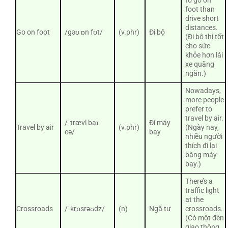
to go on
foot than
drive short
distances.
Go on foot
/gəʊ ɒn fʊt/
(v.phr)
Đi bộ
(Đi bộ thì tốt
cho sức
khỏe hơn lái
xe quãng
ngắn.)
Nowadays,
more people
prefer to
travel by air.
/ˈtrævl baɪ
Đi máy
Travel by air
(v.phr)
(Ngày nay,
eə/
bay
nhiều người
thích đi lại
bằng máy
bay.)
There’s a
traffic light
at the
Crossroads
/ˈkrɒsrəʊdz/
(n)
Ngã tư
crossroads.
(Có một đèn
giao thông