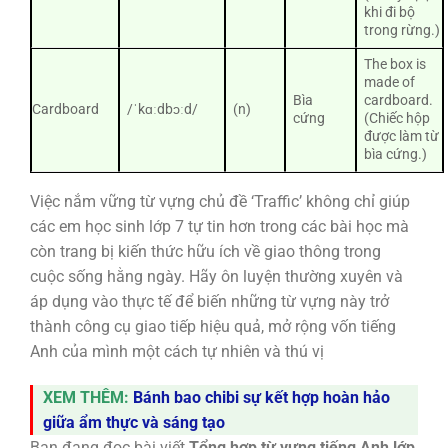
khi đi bộ
trong rừng.)
The box is
made of
Bìa
cardboard.
Cardboard
/ˈkɑːdbɔːd/
(n)
cứng
(Chiếc hộp
được làm từ
bìa cứng.)
Việc nắm vững từ vựng chủ đề ‘Traffic’ không chỉ giúp
các em học sinh lớp 7 tự tin hơn trong các bài học mà
còn trang bị kiến thức hữu ích về giao thông trong
cuộc sống hằng ngày. Hãy ôn luyện thường xuyên và
áp dụng vào thực tế để biến những từ vựng này trở
thành công cụ giao tiếp hiệu quả, mở rộng vốn tiếng
Anh của mình một cách tự nhiên và thú vị
XEM THÊM:
Bánh bao chibi sự kết hợp hoàn hảo
giữa ẩm thực và sáng tạo
Bạn đang đọc bài viết
Tổng hợp từ vựng tiếng Anh lớp