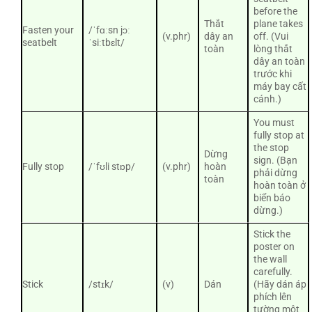
before the
Thắt
plane takes
Fasten your
/ˈfɑːsn jɔː
(v.phr)
dây an
off. (Vui
seatbelt
ˈsiːtbɛlt/
toàn
lòng thắt
dây an toàn
trước khi
máy bay cất
cánh.)
You must
fully stop at
the stop
Dừng
sign. (Bạn
Fully stop
/ˈfʊli stɒp/
(v.phr)
hoàn
phải dừng
toàn
hoàn toàn ở
biển báo
dừng.)
Stick the
poster on
the wall
carefully.
Stick
/stɪk/
(v)
Dán
(Hãy dán áp
phích lên
tường một