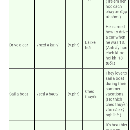
(Trẻ em nên
học cách
chạy xe đạp
từ sớm.)
He learned
how to drive
a car when
Lái xe
he was 18.
Drive a car
/raɪd ə kɑːr/
(v.phr)
hơi
(Anh ấy học
cách lái xe
hơi khi 18
tuổi.)
They love to
sail a boat
during their
summer
Chèo
Sail a boat
/seɪl ə bəʊt/
(v.phr)
vacations.
thuyền
(Họ thích
chèo thuyền
vào các kỳ
nghỉ hè.)
It’s healthier