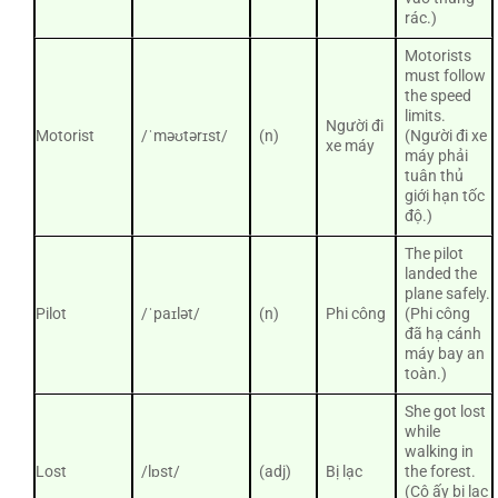
rác.)
Motorists
must follow
the speed
limits.
Người đi
Motorist
/ˈməʊtərɪst/
(n)
(Người đi xe
xe máy
máy phải
tuân thủ
giới hạn tốc
độ.)
The pilot
landed the
plane safely.
Pilot
/ˈpaɪlət/
(n)
Phi công
(Phi công
đã hạ cánh
máy bay an
toàn.)
She got lost
while
walking in
Lost
/lɒst/
(adj)
Bị lạc
the forest.
(Cô ấy bị lạc