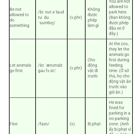
You are not
allowed to
Be not
Không
/biː nɒt əˈlaʊd
park here.
allowed to
được
tuː duː
(v.phr)
(Bạn không
do
phép
ˈsʌmθɪŋ/
được phép
something
làm gì
đậu xe ở
đây.)
At the zoo,
they let the
animals go
Cho
first during
Let animals
/lɛt ˈænɪməlz
động
feeding
(v.phr)
go first
gəʊ fɜːst/
vật đi
time. (Ở sở
trước
thú, họ cho
động vật ăn
trước vào
giờ ăn.)
He was
fined for
parking in a
no-parking
Fine
/faɪn/
(v)
Bị phạt
zone. (Anh
ấy bị phạt vì