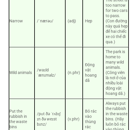
The street is
too narrow
for two cars
to pass.
Narrow
/ˈnærəʊ/
(adj)
Hẹp
(Con đường
này quá hẹp
để hai chiếc
xe có thể đi
qua.)
The park is
home to
many wild
Động
animals.
/waɪld
vật
Wild animals
(n.phr)
(Công viên
ˈænɪməlz/
hoang
là nơi ở của
dã
nhiều loài
động vật
hoang dã.)
Always put
the rubbish
Put the
Bỏ rác
/pʊt ðə ˈrʌbɪʃ
in the waste
rubbish in
vào
ɪn ðə weɪst
(v.phr)
bins. (Hãy
the waste
thùng
bɪnz/
luôn bỏ rác
bins
rác
vào thùng