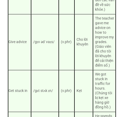
đến các vấn
đề về sức
khỏe.)
The teacher
gave me
advice on
how to
improve my
Cho lời
Give advice
/gɪv ədˈvaɪs/
(v.phr)
grades.
khuyên
(Giáo viên
đã cho tôi
lời khuyên
để cải thiện
điểm số.)
We got
stuck in
traffic for
hours.
Get stuck in
/gɛt stʌk ɪn/
(v.phr)
Kẹt
(Chúng tôi
bị kẹt xe
hàng giờ
đồng hồ.)
He spends