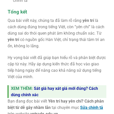
chính tả
Tổng kết
Qua bài viết này, chúng ta đã làm rõ rằng
yên trí
là
cách dùng đúng trong tiếng Việt, còn “yên chí” là cách
dùng sai do thói quen phát âm không chuẩn xác. Từ
yên trí
có nguồn gốc Hán Việt, chỉ trạng thái tâm trí an
ổn, không lo lắng.
Hy vọng bài viết đã giúp bạn hiểu rõ và phân biệt được
cặp từ này. Hãy áp dụng kiến thức đã học vào giao
tiếp hàng ngày để nâng cao khả năng sử dụng tiếng
Việt của mình.
XEM THÊM:
Sát giá hay xát giá mới đúng? Cách
dùng chính xác
Bạn đang đọc bài viết
Yên trí hay yên chí? Cách phân
biệt từ dễ gây nhầm lẫn
tại chuyên mục
Sửa chính tả
trên website
vntrade.edu.vn
.