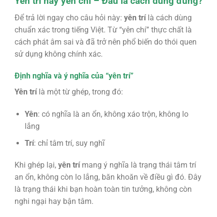
Yên trí hay yên chí – Đâu là cách dùng đúng?
Để trả lời ngay cho câu hỏi này:
yên trí
là cách dùng
chuẩn xác trong tiếng Việt. Từ “yên chí” thực chất là
cách phát âm sai và đã trở nên phổ biến do thói quen
sử dụng không chính xác.
Định nghĩa và ý nghĩa của “yên trí”
Yên trí
là một từ ghép, trong đó:
Yên
: có nghĩa là an ổn, không xáo trộn, không lo
lắng
Trí
: chỉ tâm trí, suy nghĩ
Khi ghép lại,
yên trí
mang ý nghĩa là trạng thái tâm trí
an ổn, không còn lo lắng, băn khoăn về điều gì đó. Đây
là trạng thái khi bạn hoàn toàn tin tưởng, không còn
nghi ngại hay bận tâm.