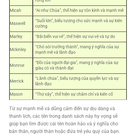
rộng lớn
Micah
“Ai như Chúa”, thể hiện sự tôn kính và mạnh mẽ
“Suối lớn”, biểu tượng cho sức mạnh và sự kiên
Maxwell
cường
Marley
“Bãi biển vui vẻ”, thể hiện sự vui vẻ và tự do
“Chó sói trưởng thành”, mang ý nghĩa của sự
Mckinley
mạnh mẽ và lãnh đạo
“Đồi của người đại gia”, mang ý nghĩa của sự
Monroe
giàu có và thành đạt
“Lãnh chúa”, biểu tượng của quyền lực và sự
Merrick
lãnh đạo
Mason
“Thợ xây”, thể hiện sự chăm chỉ và kiên cố
Từ sự mạnh mẽ và dũng cảm đến sự dịu dàng và
thanh lịch, các tên trong danh sách này hy vọng sẽ
giúp bạn tìm được cái tên hoàn hảo và ý nghĩa cho
bản thân, người thân hoặc đứa trẻ yêu quý của bạn.