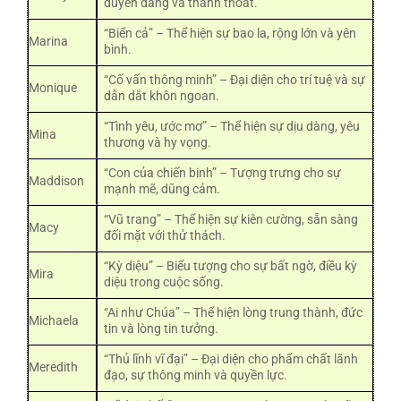
duyên dáng và thanh thoát.
“Biển cả” – Thể hiện sự bao la, rộng lớn và yên
Marina
bình.
“Cố vấn thông minh” – Đại diện cho trí tuệ và sự
Monique
dẫn dắt khôn ngoan.
“Tình yêu, ước mơ” – Thể hiện sự dịu dàng, yêu
Mina
thương và hy vọng.
“Con của chiến binh” – Tượng trưng cho sự
Maddison
mạnh mẽ, dũng cảm.
“Vũ trang” – Thể hiện sự kiên cường, sẵn sàng
Macy
đối mặt với thử thách.
“Kỳ diệu” – Biểu tượng cho sự bất ngờ, điều kỳ
Mira
diệu trong cuộc sống.
“Ai như Chúa” – Thể hiện lòng trung thành, đức
Michaela
tin và lòng tin tưởng.
“Thủ lĩnh vĩ đại” – Đại diện cho phẩm chất lãnh
Meredith
đạo, sự thông minh và quyền lực.