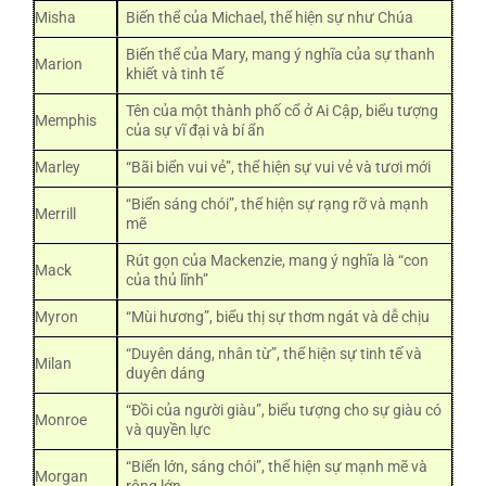
Misha
Biến thể của Michael, thể hiện sự như Chúa
Biến thể của Mary, mang ý nghĩa của sự thanh
Marion
khiết và tinh tế
Tên của một thành phố cổ ở Ai Cập, biểu tượng
Memphis
của sự vĩ đại và bí ẩn
Marley
“Bãi biển vui vẻ”, thể hiện sự vui vẻ và tươi mới
“Biển sáng chói”, thể hiện sự rạng rỡ và mạnh
Merrill
mẽ
Rút gọn của Mackenzie, mang ý nghĩa là “con
Mack
của thủ lĩnh”
Myron
“Mùi hương”, biểu thị sự thơm ngát và dễ chịu
“Duyên dáng, nhân từ”, thể hiện sự tinh tế và
Milan
duyên dáng
“Đồi của người giàu”, biểu tượng cho sự giàu có
Monroe
và quyền lực
“Biển lớn, sáng chói”, thể hiện sự mạnh mẽ và
Morgan