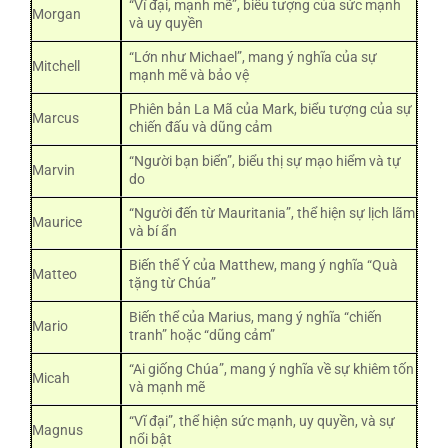
“Vĩ đại, mạnh mẽ”, biểu tượng của sức mạnh
Morgan
và uy quyền
“Lớn như Michael”, mang ý nghĩa của sự
Mitchell
mạnh mẽ và bảo vệ
Phiên bản La Mã của Mark, biểu tượng của sự
Marcus
chiến đấu và dũng cảm
“Người bạn biển”, biểu thị sự mạo hiểm và tự
Marvin
do
“Người đến từ Mauritania”, thể hiện sự lịch lãm
Maurice
và bí ẩn
Biến thể Ý của Matthew, mang ý nghĩa “Quà
Matteo
tặng từ Chúa”
Biến thể của Marius, mang ý nghĩa “chiến
Mario
tranh” hoặc “dũng cảm”
“Ai giống Chúa”, mang ý nghĩa về sự khiêm tốn
Micah
và mạnh mẽ
“Vĩ đại”, thể hiện sức mạnh, uy quyền, và sự
Magnus
nổi bật