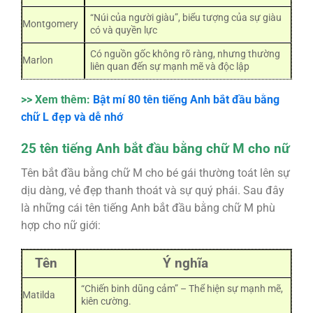
“Núi của người giàu”, biểu tượng của sự giàu
Montgomery
có và quyền lực
Có nguồn gốc không rõ ràng, nhưng thường
Marlon
liên quan đến sự mạnh mẽ và độc lập
>> Xem thêm:
Bật mí 80 tên tiếng Anh bắt đầu bằng
chữ L đẹp và dễ nhớ
25 tên tiếng Anh bắt đầu bằng chữ M cho nữ
Tên bắt đầu bằng chữ M cho bé gái thường toát lên sự
dịu dàng, vẻ đẹp thanh thoát và sự quý phái. Sau đây
là những cái tên tiếng Anh bắt đầu bằng chữ M phù
hợp cho nữ giới:
Tên
Ý nghĩa
“Chiến binh dũng cảm” – Thể hiện sự mạnh mẽ,
Matilda
kiên cường.