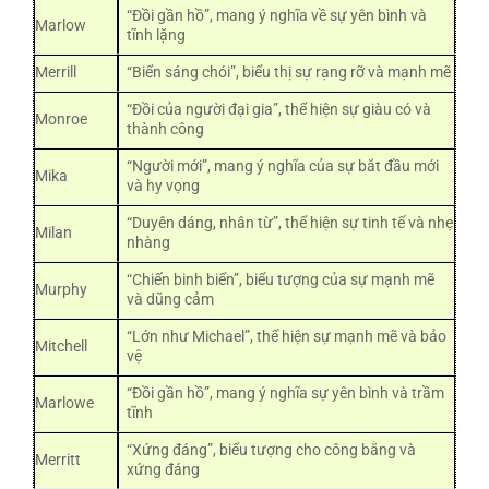
“Đồi gần hồ”, mang ý nghĩa về sự yên bình và
Marlow
tĩnh lặng
Merrill
“Biển sáng chói”, biểu thị sự rạng rỡ và mạnh mẽ
“Đồi của người đại gia”, thể hiện sự giàu có và
Monroe
thành công
“Người mới”, mang ý nghĩa của sự bắt đầu mới
Mika
và hy vọng
“Duyên dáng, nhân từ”, thể hiện sự tinh tế và nhẹ
Milan
nhàng
“Chiến binh biển”, biểu tượng của sự mạnh mẽ
Murphy
và dũng cảm
“Lớn như Michael”, thể hiện sự mạnh mẽ và bảo
Mitchell
vệ
“Đồi gần hồ”, mang ý nghĩa sự yên bình và trầm
Marlowe
tĩnh
“Xứng đáng”, biểu tượng cho công bằng và
Merritt
xứng đáng