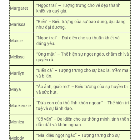
“Ngọc trai” – Tượng trưng cho vẻ đẹp thanh
Margaret
khiết và quý giá.
“Biển” – Biểu tượng của sự bao dung, dịu dàng
Marissa
như đại dương.
“Ngọc trai” – Đại diện cho sự thuần khiết và
Maisie
đáng yêu.
“Ong mật” – Thể hiện sự ngọt ngào, chăm chỉ và
Melissa
quyến rũ.
“Biển cả” – Tượng trưng cho sự bao la, mềm mại
Marilyn
và bí ẩn.
“Ảo ảnh, giấc mơ” – Biểu tượng của sự huyền bí
Maya
và sức hút.
“Đứa con của thủ lĩnh khôn ngoan” – Thể hiện trí
Mackenzie
tuệ và sự lãnh đạo.
“Cố vấn” – Đại diện cho sự thông minh, tinh thần
Monica
dẫn dắt và khôn ngoan.
“Giai điệu ngọt ngào” – Tượng trưng cho sự
Melody