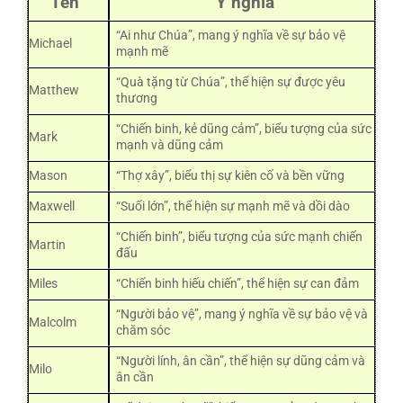
Tên
Ý nghĩa
“Ai như Chúa”, mang ý nghĩa về sự bảo vệ
Michael
mạnh mẽ
“Quà tặng từ Chúa”, thể hiện sự được yêu
Matthew
thương
“Chiến binh, kẻ dũng cảm”, biểu tượng của sức
Mark
mạnh và dũng cảm
Mason
“Thợ xây”, biểu thị sự kiên cố và bền vững
Maxwell
“Suối lớn”, thể hiện sự mạnh mẽ và dồi dào
“Chiến binh”, biểu tượng của sức mạnh chiến
Martin
đấu
Miles
“Chiến binh hiếu chiến”, thể hiện sự can đảm
“Người bảo vệ”, mang ý nghĩa về sự bảo vệ và
Malcolm
chăm sóc
“Người lính, ân cần”, thể hiện sự dũng cảm và
Milo
ân cần