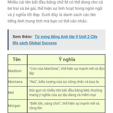
Nhiều cái tên bắt đầu bằng chữ M có thể dùng cho cả
bé trai và bé gái, thể hiện sự linh hoạt trong ngôn ngữ
và ý nghĩa tốt đẹp. Dưới đây là danh sách các tên
tiếng Anh trung tính mà bạn có thể cân nhắc:
Xem thêm:
Từ vựng tiếng Anh lớp 9 Unit 2 City
life sách Global Success
Tên
Ý nghĩa
“Con của Matthew”, thể hiện sự mạnh mẽ và độc
Madison
lập
Montana
“Núi”, biểu tượng của sự vững chắc và bao la
Rút gọn từ nhiều tên bắt đầu bằng Mel, thường
Mel
mang ý nghĩa của sự dịu dàng và mềm mại
“Biển lớn, sáng chói”, thể hiện sự mạnh mẽ và
Morgan
rộng lớn