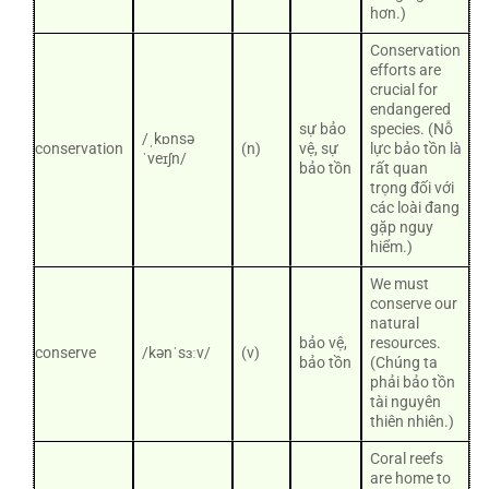
hơn.)
Conservation
efforts are
crucial for
endangered
sự bảo
species. (Nỗ
/ˌkɒnsə
conservation
(n)
vệ, sự
lực bảo tồn là
ˈveɪʃn/
bảo tồn
rất quan
trọng đối với
các loài đang
gặp nguy
hiểm.)
We must
conserve our
natural
bảo vệ,
resources.
conserve
/kənˈsɜːv/
(v)
bảo tồn
(Chúng ta
phải bảo tồn
tài nguyên
thiên nhiên.)
Coral reefs
are home to