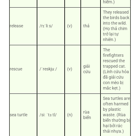
hiếm.)
They released
the birds back
into the wild.
release
/rɪˈliːs/
(v)
thả
(Họ thả chim
trở lại tự
nhiên.)
The
firefighters
rescued the
giải
trapped cat.
rescue
/ˈreskjuː/
(v)
cứu
(Lính cứu hỏa
đã giải cứu
con mèo bị
mắc kẹt.)
Sea turtles are
often harmed
by plastic
rùa
sea turtle
/siː ˈtɜːtl/
(n)
waste. (Rùa
biển
biển thường bị
hại bởi rác
thải nhựa.)