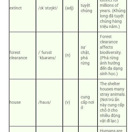
extinct for
tuyệt
millions of
extinct
/ɪkˈstɪŋkt/
(adj)
chủng
years. (Khủng
long đã tuyệt
chủng hàng
triệu năm.)
Forest
clearance
sự
affects
forest
/ˈfɒrɪst
chặt,
biodiversity.
(n)
clearance
ˈklɪərəns/
phá
(Phá rừng
rừng
ảnh hưởng
đến đa dạng
sinh học.)
The shelter
houses many
stray animals.
cung
(Nơi trú ẩn
house
/haʊs/
(v)
cấp nơi
này cung cấp
ở
chỗ ở cho
nhiều động
vật đi lạc.)
Humans are