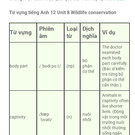
Từ vựng tiếng Anh 12 Unit 8 Wildlife conservation
Phiên
Loại
Dịch
Từ vựng
Ví dụ
âm
từ
nghĩa
The doctor
examined
each body
bộ
part carefully.
body part
/ˈbɒdi pɑːt/
(np)
phận
(Bác sĩ kiểm
cơ thể
tra từng bộ
phận cơ thể
cẩn thận.)
Animals in
captivity often
live shorter
lives. (Động
/kæp
nuôi
captivity
(n)
vật trong môi
ˈtɪvəti/
nhốt
trường nuôi
nhốt thường
sống ngắn