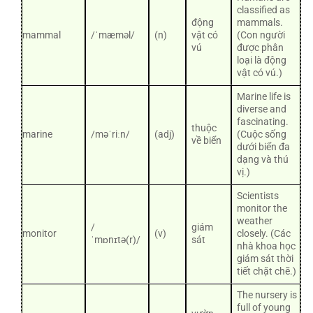
classified as
động
mammals.
mammal
/ˈmæməl/
(n)
vật có
(Con người
vú
được phân
loại là động
vật có vú.)
Marine life is
diverse and
fascinating.
thuộc
marine
/məˈriːn/
(adj)
(Cuộc sống
về biển
dưới biển đa
dạng và thú
vị.)
Scientists
monitor the
weather
/
giám
monitor
(v)
closely. (Các
ˈmɒnɪtə(r)/
sát
nhà khoa học
giám sát thời
tiết chặt chẽ.)
The nursery is
full of young