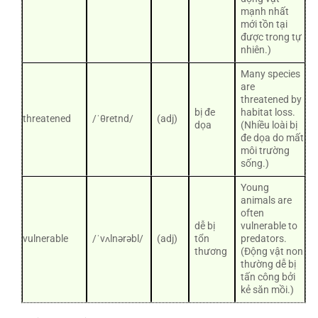
mạnh nhất
mới tồn tại
được trong tự
nhiên.)
Many species
are
threatened by
bị đe
habitat loss.
threatened
/ˈθretnd/
(adj)
dọa
(Nhiều loài bị
đe dọa do mất
môi trường
sống.)
Young
animals are
often
dễ bị
vulnerable to
vulnerable
/ˈvʌlnərəbl/
(adj)
tổn
predators.
thương
(Động vật non
thường dễ bị
tấn công bởi
kẻ săn mồi.)