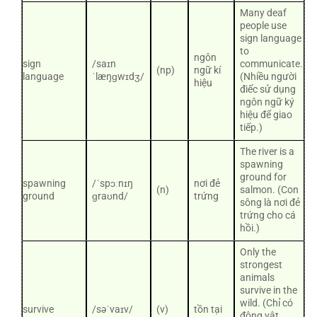
Many deaf
people use
sign language
to
ngôn
sign
/saɪn
communicate.
(np)
ngữ kí
language
ˈlæŋɡwɪdʒ/
(Nhiều người
hiệu
điếc sử dụng
ngôn ngữ ký
hiệu để giao
tiếp.)
The river is a
spawning
ground for
spawning
/ˈspɔːnɪŋ
nơi đẻ
(n)
salmon. (Con
ground
ɡraʊnd/
trứng
sông là nơi đẻ
trứng cho cá
hồi.)
Only the
strongest
animals
survive in the
wild. (Chỉ có
survive
/səˈvaɪv/
(v)
tồn tại
động vật