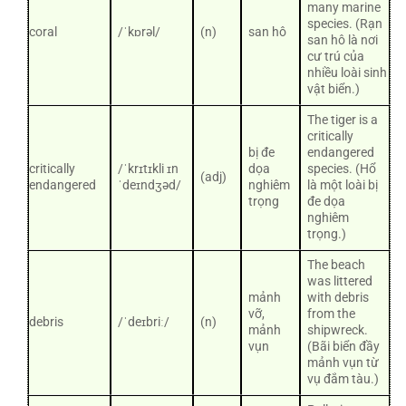
many marine
species. (Rạn
coral
/ˈkɒrəl/
(n)
san hô
san hô là nơi
cư trú của
nhiều loài sinh
vật biển.)
The tiger is a
critically
bị đe
endangered
critically
/ˈkrɪtɪkli ɪn
dọa
species. (Hổ
(adj)
endangered
ˈdeɪndʒəd/
nghiêm
là một loài bị
trọng
đe dọa
nghiêm
trọng.)
The beach
was littered
mảnh
with debris
vỡ,
from the
debris
/ˈdeɪbriː/
(n)
mảnh
shipwreck.
vụn
(Bãi biển đầy
mảnh vụn từ
vụ đắm tàu.)