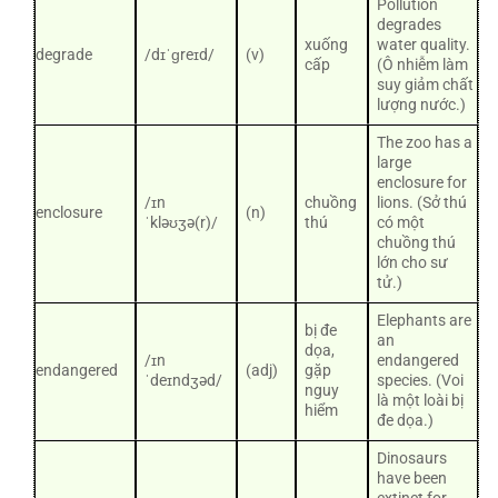
Pollution
degrades
xuống
water quality.
degrade
/dɪˈɡreɪd/
(v)
cấp
(Ô nhiễm làm
suy giảm chất
lượng nước.)
The zoo has a
large
enclosure for
/ɪn
chuồng
lions. (Sở thú
enclosure
(n)
ˈkləʊʒə(r)/
thú
có một
chuồng thú
lớn cho sư
tử.)
Elephants are
bị đe
an
dọa,
/ɪn
endangered
endangered
(adj)
gặp
ˈdeɪndʒəd/
species. (Voi
nguy
là một loài bị
hiểm
đe dọa.)
Dinosaurs
have been