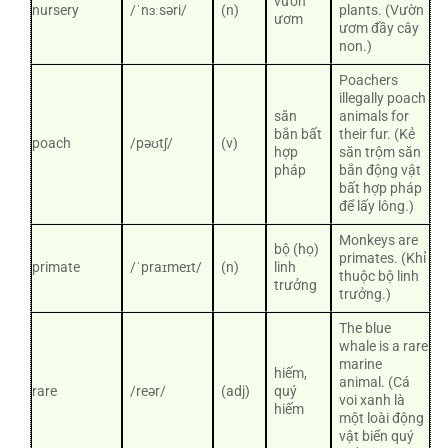
vườn
nursery
/ˈnɜːsəri/
(n)
plants. (Vườn
ươm
ươm đầy cây
non.)
Poachers
illegally poach
săn
animals for
bắn bất
their fur. (Kẻ
poach
/pəʊtʃ/
(v)
hợp
săn trộm săn
pháp
bắn động vật
bất hợp pháp
để lấy lông.)
Monkeys are
bộ (họ)
primates. (Khỉ
primate
/ˈpraɪmeɪt/
(n)
linh
thuộc bộ linh
trưởng
trưởng.)
The blue
whale is a rare
marine
hiếm,
animal. (Cá
rare
/reər/
(adj)
quý
voi xanh là
hiếm
một loài động
vật biển quý