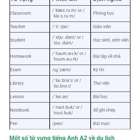
/ˈklæs.ruːm/ or /
Classroom
Phòng học
ˈklɑːs.ruːm/
Teacher
/ˈtiː.tʃər/
Giáo viên
/ˈstjuː.dənt/ or /
Student
Học sinh, sinh viên
ˈstuː.dənt/
/ˈhəʊm.wɜːk/ or /
Homework
Bài tập về nhà
ˈhoʊm.wɜːrk/
Exam
/ɪɡˈzæm/
Kỳ thi
/ˈlaɪ.brər.i/ or /
Library
Thư viện
ˈlaɪ.brɛr.i/
Lesson
/ˈles.ən/
Bài học
/ˈnəʊt.bʊk/ or /
Notebook
Sổ ghi chép
ˈnoʊt.bʊk/
Pen
/pen/
Bút mực
Một số từ vựng tiếng Anh A2 về du lịch