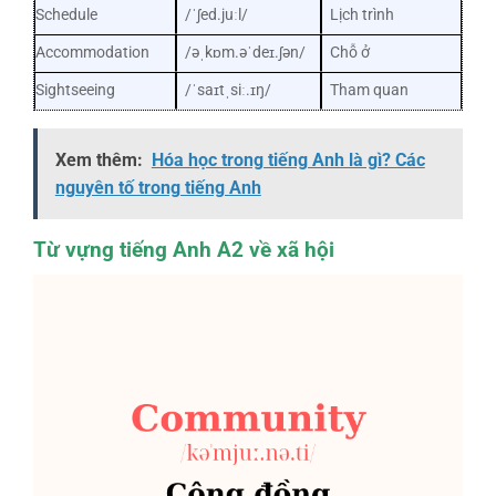
Schedule
/ˈʃed.juːl/
Lịch trình
Accommodation
/əˌkɒm.əˈdeɪ.ʃən/
Chỗ ở
Sightseeing
/ˈsaɪtˌsiː.ɪŋ/
Tham quan
Xem thêm:
Hóa học trong tiếng Anh là gì? Các
nguyên tố trong tiếng Anh
Từ vựng tiếng Anh A2 về xã hội