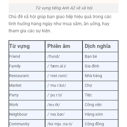
Từ vựng tiếng Anh A2 về xã hội
Chủ đề xã hội giúp bạn giao tiếp hiệu quả trong các
tình huống hàng ngày như mua sắm, ăn uống, hay
tham gia các sự kiện.
Từ vựng
Phiên âm
Dịch nghĩa
Friend
/frɛnd/
Bạn bè
Family
/ˈfæm.əl.i/
Gia đình
Restaurant
/ˈrest.rɒnt/
Nhà hàng
Market
/ˈmɑːr.kɪt/
Chợ
Party
/ˈpɑːr.ti/
Tiệc
Work
/wɜːrk/
Công việc
Neighbour
/ˈneɪ.bər/
Hàng xóm
Community
/kəˈmjuː.nə.ti/
Cộng đồng