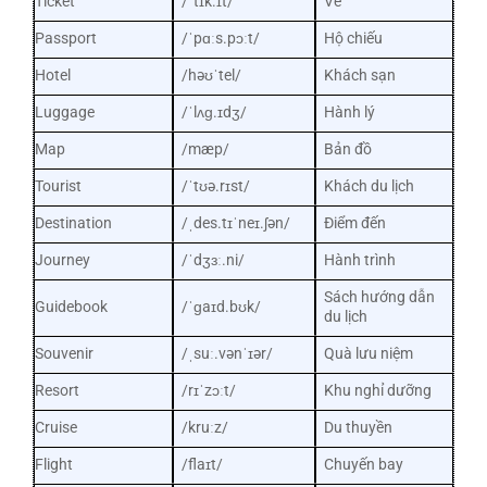
Ticket
/ˈtɪk.ɪt/
Vé
Passport
/ˈpɑːs.pɔːt/
Hộ chiếu
Hotel
/həʊˈtel/
Khách sạn
Luggage
/ˈlʌɡ.ɪdʒ/
Hành lý
Map
/mæp/
Bản đồ
Tourist
/ˈtʊə.rɪst/
Khách du lịch
Destination
/ˌdes.tɪˈneɪ.ʃən/
Điểm đến
Journey
/ˈdʒɜː.ni/
Hành trình
Sách hướng dẫn
Guidebook
/ˈɡaɪd.bʊk/
du lịch
Souvenir
/ˌsuː.vənˈɪər/
Quà lưu niệm
Resort
/rɪˈzɔːt/
Khu nghỉ dưỡng
Cruise
/kruːz/
Du thuyền
Flight
/flaɪt/
Chuyến bay