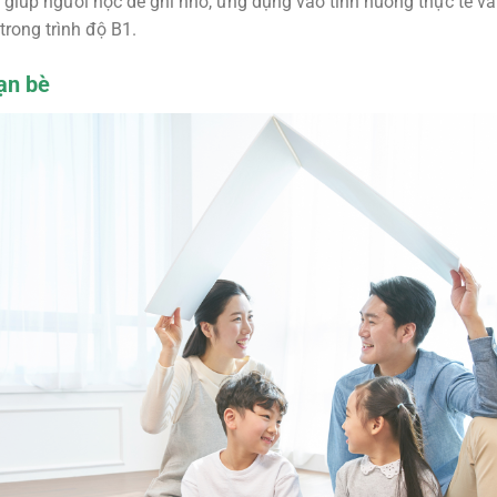
 giúp người học dễ ghi nhớ, ứng dụng vào tình huống thực tế và 
trong trình độ B1.
ạn bè