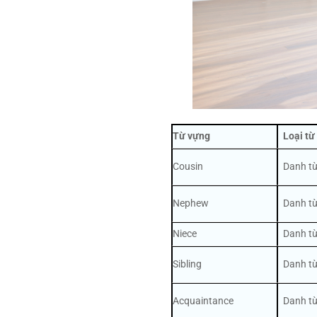
Từ vựng
Loại từ
Cousin
Danh từ
Nephew
Danh từ
Niece
Danh từ
Sibling
Danh từ
Acquaintance
Danh từ