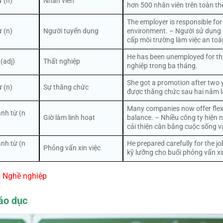
 (n)
Nhân viên
hơn 500 nhân viên trên toàn thế
The employer is responsible for
 (n)
Người tuyển dụng
environment. – Người sử dụng 
cấp môi trường làm việc an toà
He has been unemployed for th
 (adj)
Thất nghiệp
nghiệp trong ba tháng.
She got a promotion after two 
 (n)
Sự thăng chức
được thăng chức sau hai năm l
Many companies now offer flexi
nh từ (n
Giờ làm linh hoạt
balance. – Nhiều công ty hiện n
cải thiện cân bằng cuộc sống v
nh từ (n
He prepared carefully for the j
Phỏng vấn xin việc
kỹ lưỡng cho buổi phỏng vấn xin
& Nghề nghiệp
áo dục