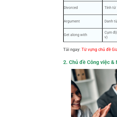
Divorced
Tính từ 
Argument
Danh từ
Cụm độn
Get along with
v)
Tải ngay
:
Từ vựng chủ đề Gi
2. Chủ đề Công việc &