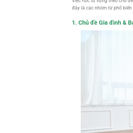
Việc học từ vựng theo chủ đề
đây là các nhóm từ phổ biến 
1. Chủ đề Gia đình & B