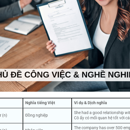
Nghĩa tiếng Việt
Ví dụ & Dịch nghĩa
She had a good relationship wit
 (n)
Đồng nghiệp
Cô ấy có mối quan hệ tốt với c
The company has over 500 emp