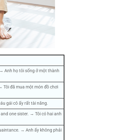
. → Anh họ tôi sống ở một thành
 → Tôi đã mua một món đồ chơi
áu gái cô ấy rất tài năng.
 and one sister. → Tôi có hai anh
cquaintance. → Anh ấy không phải