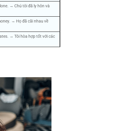
alone. → Chú tôi đã ly hôn và
oney. → Họ đã cãi nhau về
ates. → Tôi hòa hợp tốt với các