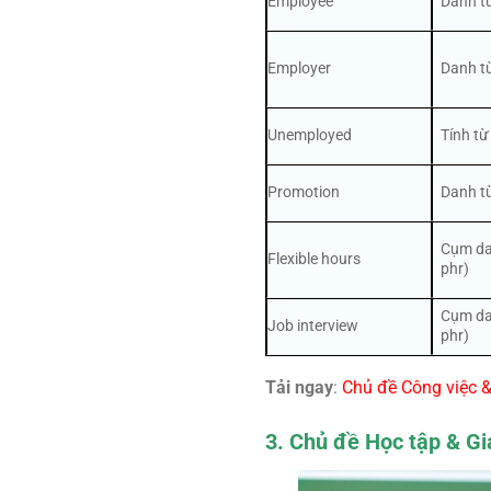
Employee
Danh từ
Employer
Danh từ
Unemployed
Tính từ
Promotion
Danh từ
Cụm da
Flexible hours
phr)
Cụm da
Job interview
phr)
Tải ngay
:
Chủ đề Công việc 
3. Chủ đề Học tập & Gi