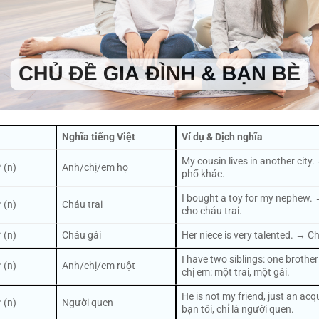
Nghĩa tiếng Việt
Ví dụ & Dịch nghĩa
My cousin lives in another city
 (n)
Anh/chị/em họ
phố khác.
I bought a toy for my nephew.
 (n)
Cháu trai
cho cháu trai.
 (n)
Cháu gái
Her niece is very talented. → Ch
I have two siblings: one brother
 (n)
Anh/chị/em ruột
chị em: một trai, một gái.
He is not my friend, just an a
 (n)
Người quen
bạn tôi, chỉ là người quen.