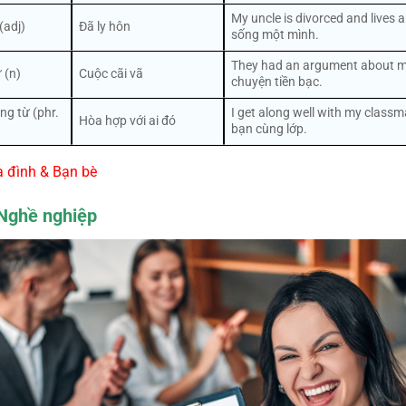
My uncle is divorced and lives 
(adj)
Đã ly hôn
sống một mình.
They had an argument about m
 (n)
Cuộc cãi vã
chuyện tiền bạc.
g từ (phr.
I get along well with my classm
Hòa hợp với ai đó
bạn cùng lớp.
a đình & Bạn bè
 Nghề nghiệp