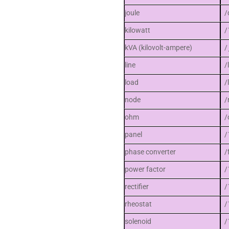
joule
/
kilowatt
/
kVA (kilovolt-ampere)
/
line
/
load
/
node
/
ohm
/
panel
/
phase converter
/
power factor
/
rectifier
/
rheostat
/
solenoid
/