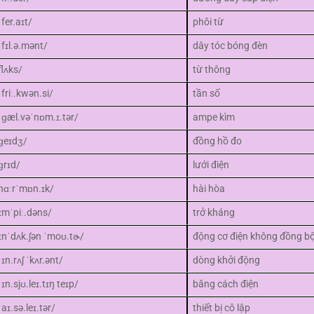
ˈfer.aɪt/
phôi từ
ˈfɪl.ə.mənt/
dây tóc bóng đèn
flʌks/
từ thông
ˈfriː.kwən.si/
tần số
ˌɡæl.vəˈnɒm.ɪ.tər/
ampe kìm
ɡeɪdʒ/
đồng hồ đo
ɡrɪd/
lưới điện
hɑːrˈmɒn.ɪk/
hài hòa
ɪmˈpiː.dəns/
trở kháng
ɪnˈdʌk.ʃən ˈmoʊ.tɚ/
động cơ điện không đồng b
ˈɪn.rʌʃ ˈkʌr.ənt/
dòng khởi động
ˈɪn.sjʊ.leɪ.tɪŋ teɪp/
băng cách điện
ˈaɪ.sə.leɪ.tər/
thiết bị cô lập