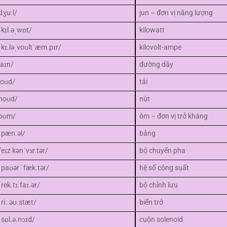
dʒuːl/
jun – đơn vị năng lượng
ˈkɪl.əˌwɒt/
kilowatt
ˌkɪ.ləˌvoʊltˈæm.pɪr/
kilovolt-ampe
laɪn/
đường dây
loʊd/
tải
noʊd/
nút
oʊm/
ôm – đơn vị trở kháng
ˈpæn.əl/
bảng
feɪz kənˈvɜr.tər/
bộ chuyển pha
ˈpaʊər ˈfæk.tər/
hệ số công suất
ˈrek.tɪ.faɪ.ər/
bộ chỉnh lưu
ˈriː.əʊ.stæt/
biến trở
ˈsɒl.ə.nɔɪd/
cuộn solenoid