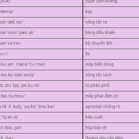
tʃoʊk/
cuộn cảm kháng
klæmp/
kẹp
kənˈtæk.tər/
công tắc từ
kənˈtroʊl ˈpæn.əl/
bảng điều khiển
kənˈvɜr.tər/
bộ chuyển đổi
kɔːr/
lõi
ˈkʌr.ənt ˌtrænsˈfɔːr.mər/
máy biến dòng
ˌdɪs.kəˈnekt swɪtʃ/
công tắc tách
dɪˌstrɪˈbjuː.ʃən bɔːrd/
tủ phân phối
ˈdaɪ.nə.moʊ/
máy phát điện cơ
ɜːrθ ˈliː.kɪdʒ ˈsɜr.kɪt ˈbreɪ.kər/
aptomat chống rò
ɪˈfɪʃ.ən.si/
hiệu suất
ɪnˈkloʊ.ʒər/
hộp bảo vệ
ˈfiː.dər/
đường dây cấp điện