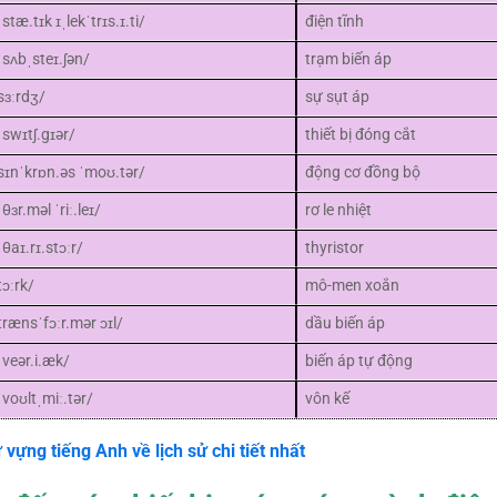
ˈstæ.tɪk ɪˌlekˈtrɪs.ɪ.ti/
điện tĩnh
ˈsʌbˌsteɪ.ʃən/
trạm biến áp
sɜːrdʒ/
sự sụt áp
ˈswɪtʃ.gɪər/
thiết bị đóng cắt
sɪnˈkrɒn.əs ˈmoʊ.tər/
động cơ đồng bộ
ˈθɜr.məl ˈriː.leɪ/
rơ le nhiệt
ˈθaɪ.rɪ.stɔːr/
thyristor
tɔːrk/
mô-men xoắn
trænsˈfɔːr.mər ɔɪl/
dầu biến áp
ˈveər.i.æk/
biến áp tự động
ˈvoʊltˌmiː.tər/
vôn kế
 vựng tiếng Anh về lịch sử chi tiết nhất