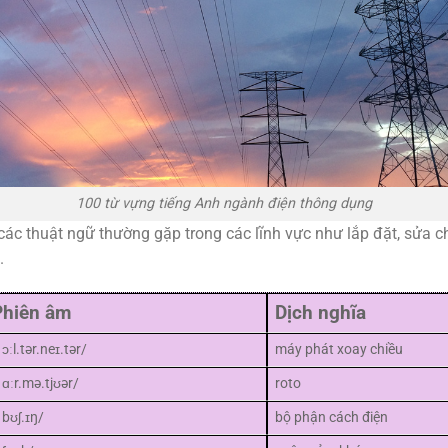
100 từ vựng tiếng Anh ngành điện thông dụng
 thuật ngữ thường gặp trong các lĩnh vực như lắp đặt, sửa chữ
.
Phiên âm
Dịch nghĩa
ˈɔːl.tər.neɪ.tər/
máy phát xoay chiều
ˈɑːr.mə.tjʊər/
roto
ˈbʊʃ.ɪŋ/
bộ phận cách điện