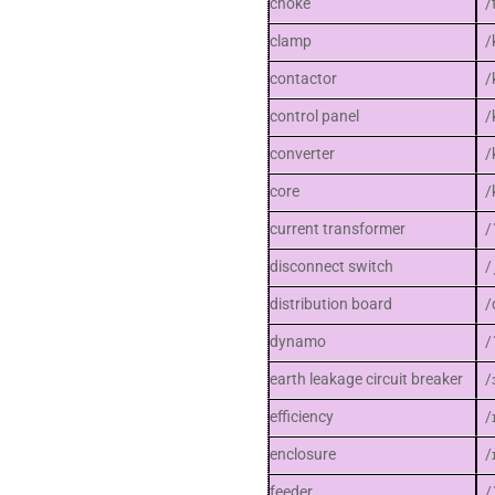
choke
/
clamp
/
contactor
/
control panel
/
converter
/
core
/
current transformer
/
disconnect switch
/
distribution board
/
dynamo
/
earth leakage circuit breaker
/
efficiency
/
enclosure
/
feeder
/