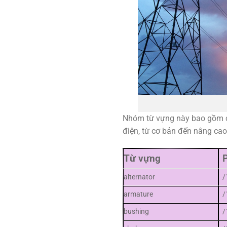
Nhóm từ vựng này bao gồm các
điện, từ cơ bản đến nâng cao
Từ vựng
alternator
/
armature
/
bushing
/