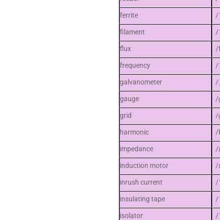
ferrite
/
filament
/
flux
/
frequency
/
galvanometer
/
gauge
/
grid
/
harmonic
/
impedance
/
induction motor
/
inrush current
/
insulating tape
/
isolator
/