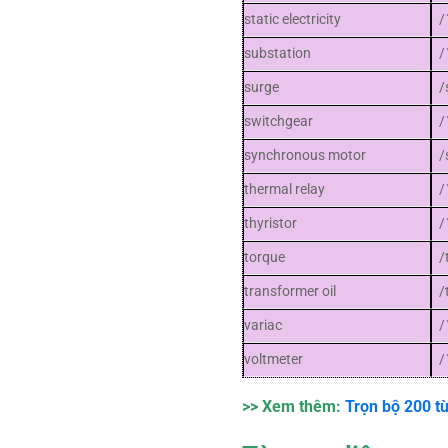
static electricity
/
substation
/
surge
/
switchgear
/
synchronous motor
/
thermal relay
/
thyristor
/
torque
/
transformer oil
/
variac
/
voltmeter
/
>> Xem thêm:
Trọn bộ 200 từ