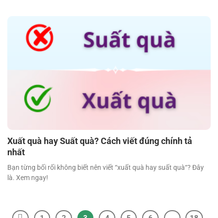
Xuất quà hay Suất quà? Cách viết đúng chính tả
nhất
Bạn từng bối rối không biết nên viết “xuất quà hay suất quà“? Đây
là. Xem ngay!
1
2
3
4
5
6
…
18