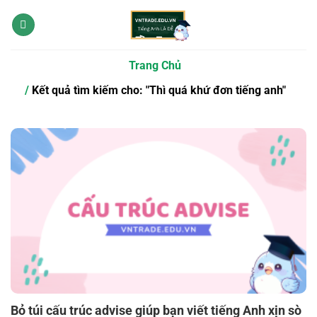
Bỏ
qua
nội
dung
Trang Chủ
Kết quả tìm kiếm cho: "Thì quá khứ đơn tiếng anh"
Bỏ túi cấu trúc advise giúp bạn viết tiếng Anh xịn sò